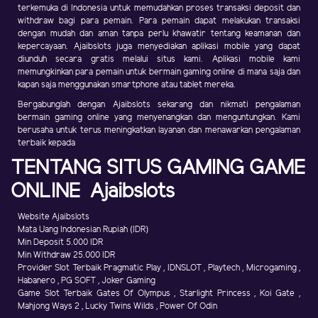
terkemuka di Indonesia untuk memudahkan proses transaksi deposit dan
withdraw bagi para pemain. Para pemain dapat melakukan transaksi
dengan mudah dan aman tanpa perlu khawatir tentang keamanan dan
kepercayaan. Ajaibslots juga menyediakan aplikasi mobile yang dapat
diunduh secara gratis melalui situs kami. Aplikasi mobile kami
memungkinkan para pemain untuk bermain gaming online di mana saja dan
kapan saja menggunakan smartphone atau tablet mereka.
Bergabunglah dengan Ajaibslots sekarang dan nikmati pengalaman
bermain gaming online yang menyenangkan dan menguntungkan. Kami
berusaha untuk terus meningkatkan layanan dan menawarkan pengalaman
terbaik kepada
TENTANG SITUS GAMING GAME
ONLINE Ajaibslots
Website Ajaibslots
Mata Uang Indonesian Rupiah (IDR)
Min Deposit 5.000 IDR
Min Withdraw 25.000 IDR
Provider Slot Terbaik Pragmatic Play , IDNSLOT , Playtech , Microgaming ,
Habanero , PG SOFT , Joker Gaming
Game Slot Terbaik Gates Of Olympus , Starlight Princess , Koi Gate ,
Mahjong Ways 2 , Lucky Twins Wilds , Power Of Odin