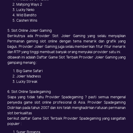
Mahjong Ways 2
Lucky Neko
Wild Bandito
Caishen Wins
5. Slot Online Joker Gaming
Berikutnya ada Provider Slot Joker Gaming yang selalu menyajikan
Permainan gaming slot online dengan tema menarik dan grafik yang
bagus. Provider Joker Gaming juga selalu memberikan fitur fitur menarik
dan RTP yang tinggi membuat banyak orang menyukai provider satu ini.
dibawah ini adalah Daftar Game Slot Terbaik Provider Joker Gaming yang
gampang menang :
Big Game Safari
Joker Madness
Lucky Streak
6. Slot Online Spadegaming
Siapa yang tidak tahu Provider Spadegaming ? pasti semua mengenal
penyedia game slot online profesional di Asia. Provider Spadegaming
Didirikan pada tahun 2007 dan kini telah menghadirkan ratusan permainan
slot berkualitas
berikut daftar Game Slot Terbaik Provider Spadegaming yang sangatlah
populer :
Sugar Bonanza