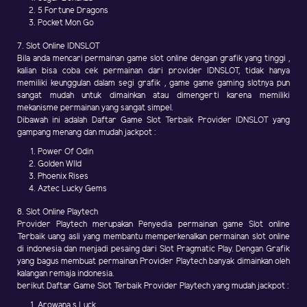
5 Fortune Dragons
Pocket Mon Go
7. Slot Online IDNSLOT
Bila anda mencari permainan game slot online dengan grafik yang tinggi ,
kalian bisa coba cek permainan dari provider IDNSLOT, tidak hanya
memiliki keunggulan dalam segi grafik , game game gaming slotnya pun
sangat mudah untuk dimainkan atau dimengerti karena memiliki
mekanisme permainan yang sangat simpel.
Dibawah ini adalah Daftar Game Slot Terbaik Provider IDNSLOT yang
gampang menang dan mudah jackpot :
Power Of Odin
Golden WIld
Phoenix Rises
Aztec Lucky Gems
8. Slot Online Playtech
Provider Playtech merupakan Penyedia permainan game Slot online
Terbaik uang asli yang membantu memperkenalkan permainan slot online
di indonesia dan menjadi pesaing dari Slot Pragmatic Play. Dengan Grafik
yang bagus membuat permainan Provider Playtech banyak dimainkan oleh
kalangan remaja indonesia.
berikut Daftar Game Slot Terbaik Provider Playtech yang mudah jackpot :
Arowana s Luck