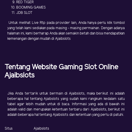
RED TIGER
BOOMING GAMES
JDB SLOT
Untuk melihat Live Rtp pada provider lain, Anda hanya perlu klik tombol
yang telah kami sediakan pada masing - masing permainan. Dengan adanya
halaman ini, kami berharap Anda akan semakin betah dan bisa mendapatkan
kemenangan dengan mudah di Ajaibslots
Tentang Website Gaming Slot Online
Ajaibslots
Jika Anda tertarik untuk bermain di Ajaibslots, maka berikut ini adalah
beberapa hal tentang Ajaibslots yang sudah kami rangkum kedalam satu
tabel agar lebih mudah untuk di baca. Informasi yang ada di bawah ini
adalah valid dan merupakan ketentuan terbaru dari Ajaibslots, berikut ini
adalah beberapa hal tentang Ajaibslots dan ketentuan yang perlu di patuhi.
Situs
Ajaibslots