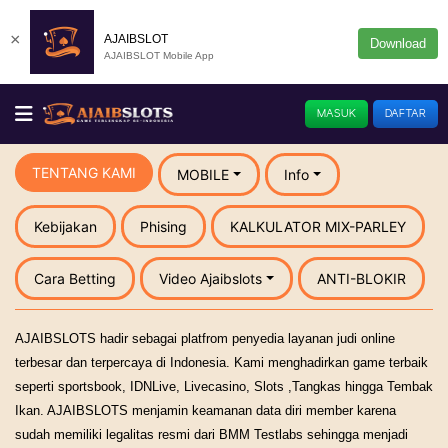
×
AJAIBSLOT
Download
AJAIBSLOT Mobile App
MASUK
DAFTAR
TENTANG KAMI
MOBILE
Info
Kebijakan
Phising
KALKULATOR MIX-PARLEY
Cara Betting
Video Ajaibslots
ANTI-BLOKIR
AJAIBSLOTS hadir sebagai platfrom penyedia layanan judi online
terbesar dan terpercaya di Indonesia. Kami menghadirkan game terbaik
seperti sportsbook, IDNLive, Livecasino, Slots ,Tangkas hingga Tembak
Ikan. AJAIBSLOTS menjamin keamanan data diri member karena
sudah memiliki legalitas resmi dari BMM Testlabs sehingga menjadi