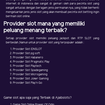
internet di indonesia dan sangat di gemari oleh para pecinta slot yang
sangat antusias dengan beragam jenis permainan nya, yang tidak berhenti
mengeluarkan jenis jenis slot yang akan membuat pecinta slot betting ingin
bermain slot online.
Provider slot mana yang memiliki
peluang menang terbaik?
Setiap provider slot memiliki peluang jackpot dan RTP SLOT yang
berbedah ,Namun untuk provider slot yang terpopuler adalah :
Provider Slot IDNSLOT
Provider Slot pg soft
Provider Slot Habanero
Provider Slot Pragmatic Play
Provider Slot Playtech
Provider Slot Spadegaming
Provider Slot Microgaming
Provider Slot Joker Gaming
Provider Slot Play'n Go
Game slot apa saja yang Terbaik di Ajaibslots?
Game Slot Online Power Of Odin