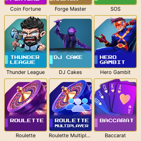
Coin Fortune
Forge Master
SOS
Thunder League
DJ Cakes
Hero Gambit
Roulette
Roulette Multiplayer
Baccarat