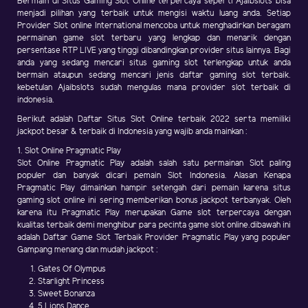
Bermain di Situs Gaming Slot Online terpercaya seperti Ajaibslots bisa
menjadi pilihan yang terbaik untuk mengisi waktu luang anda. Setiap
Provider Slot online International mencoba untuk menghadirkan beragam
permainan game slot terbaru yang lengkap dan menarik dengan
persentase RTP LIVE yang tinggi dibandingkan provider situs lainnya. Bagi
anda yang sedang mencari situs gaming slot terlengkap untuk anda
bermain ataupun sedang mencari jenis daftar gaming slot terbaik.
kebetulan Ajaibslots sudah mengulas mana provider slot terbaik di
indonesia.
Berikut adalah Daftar Situs Slot Online terbaik 2022 serta memiliki
jackpot besar & terbaik di Indonesia yang wajib anda mainkan :
1. Slot Online Pragmatic Play
Slot Online Pragmatic Play adalah salah satu permainan Slot paling
populer dan banyak dicari pemain Slot Indonesia. Alasan Kenapa
Pragmatic Play dimainkan hampir setengah dari pemain karena situs
gaming slot online ini sering memberikan bonus jackpot terbanyak. Oleh
karena itu Pragmatic Play merupakan Game slot terpercaya dengan
kualitas terbaik demi menghibur para pecinta game slot online.dibawah ini
adalah Daftar Game Slot Terbaik Provider Pragmatic Play yang populer
Gampang menang dan mudah jackpot :
Gates Of Olympus
Starlight Princess
Sweet Bonanza
5 Lions Dance