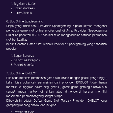
Big Game Safari
Joker Madness
Lucky Streak
6. Slot Online Spadegaming
Siapa yang tidak tahu Provider Spadegaming ? pasti semua mengenal
penyedia game slot online profesional di Asia. Provider Spadegaming
Didirikan pada tahun 2007 dan kini telah menghadirkan ratusan permainan
slot berkualitas
berikut daftar Game Slot Terbaik Provider Spadegaming yang sangatlah
populer :
Sugar Bonanza
5 Fortune Dragons
Pocket Mon Go
7. Slot Online IDNSLOT
Bila anda mencari permainan game slot online dengan grafik yang tinggi ,
kalian bisa coba cek permainan dari provider IDNSLOT, tidak hanya
memiliki keunggulan dalam segi grafik , game game gaming slotnya pun
sangat mudah untuk dimainkan atau dimengerti karena memiliki
mekanisme permainan yang sangat simpel.
Dibawah ini adalah Daftar Game Slot Terbaik Provider IDNSLOT yang
gampang menang dan mudah jackpot :
Power Of Odin