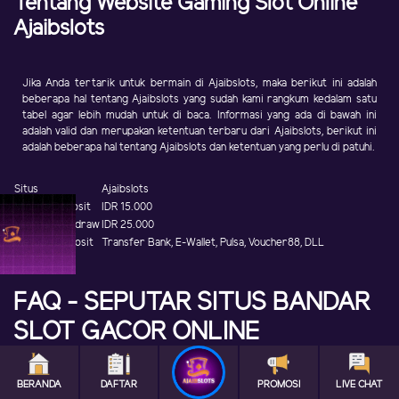
Tentang Website Gaming Slot Online
Ajaibslots
Jika Anda tertarik untuk bermain di Ajaibslots, maka berikut ini adalah
beberapa hal tentang Ajaibslots yang sudah kami rangkum kedalam satu
tabel agar lebih mudah untuk di baca. Informasi yang ada di bawah ini
adalah valid dan merupakan ketentuan terbaru dari Ajaibslots, berikut ini
adalah beberapa hal tentang Ajaibslots dan ketentuan yang perlu di patuhi.
Situs
Ajaibslots
Minimal Deposit
IDR 15.000
Minimal Withdraw
IDR 25.000
Metode Deposit
Transfer Bank, E-Wallet, Pulsa, Voucher88, DLL
FAQ - SEPUTAR SITUS BANDAR
SLOT GACOR ONLINE
TERPERCAYA Ajaibslots
BERANDA
DAFTAR
PROMOSI
LIVE CHAT
Apa itu bandar Slot gacor?