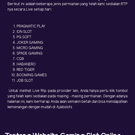
Berikut ini adalah beberapa jenis permainan yang telah kami sediakan RTP
nya secara Live setiap hari:
PRAGMATIC PLAY
IDN SLOT
PG SOFT
JOKER GAMING
MICRO GAMING
SPADE GAMING
CQ9
HABANERO
RED TIGER
BOOMING GAMES
JDB SLOT
Untuk melihat Live Rtp pada provider lain, Anda hanya perlu klik tombol
yang telah kami sediakan pada masing - masing permainan. Dengan adanya
halaman ini, kami berharap Anda akan semakin betah dan bisa mendapatkan
kemenangan dengan mudah di Ajaibslots