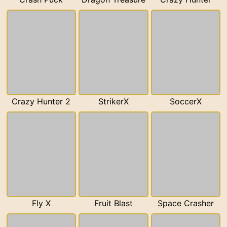
Crazy Hunter 2
StrikerX
SoccerX
Fly X
Fruit Blast
Space Crasher