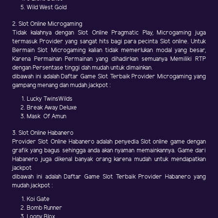
Wild West Gold
2. Slot Online Microgaming
Tidak kalahnya dengan Slot Online Pragmatic Play, Microgaming juga
termasuk Provider yang sangat hits bagi para pecinta Slot online. Untuk
Bermain Slot Microgaming kalian tidak memerlukan modal yang besar,
Karena Permainan Permainan yang dihadirkan semuanya Memiliki RTP
dengan Persentase tinggi dah mudah untuk dimainkan.
dibawah ini adalah Daftar Game Slot Terbaik Provider Microgaming yang
gampang menang dan mudah jackpot :
Lucky TwinsWilds
Break Away Deluxe
Mask Of Amun
3. Slot Online Habanero
Provider Slot Online Habanero adalah penyedia Slot online game dengan
grafik yang bagus sehingga anda akan nyaman memainkannya. Game dari
Habanero juga dikenal banyak orang karena mudah untuk mendapatkan
jackpot
dibawah ini adalah Daftar Game Slot Terbaik Provider Habanero yang
mudah jackpot :
Koi Gate
Bomb Runner
Loony Blox