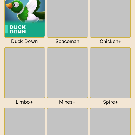
Duck Down
Spaceman
Chicken+
Limbo+
Mines+
Spire+