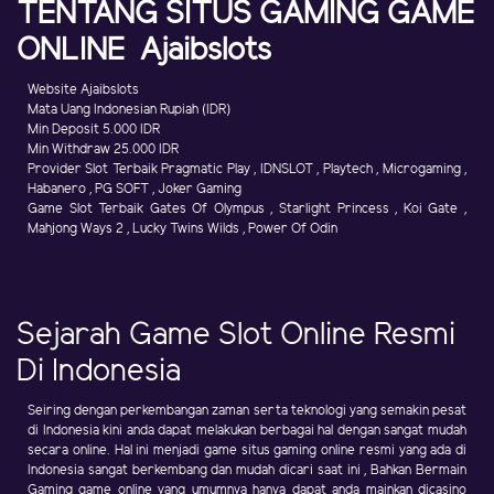
TENTANG SITUS GAMING GAME
ONLINE Ajaibslots
Website Ajaibslots
Mata Uang Indonesian Rupiah (IDR)
Min Deposit 5.000 IDR
Min Withdraw 25.000 IDR
Provider Slot Terbaik Pragmatic Play , IDNSLOT , Playtech , Microgaming ,
Habanero , PG SOFT , Joker Gaming
Game Slot Terbaik Gates Of Olympus , Starlight Princess , Koi Gate ,
Mahjong Ways 2 , Lucky Twins Wilds , Power Of Odin
Sejarah Game Slot Online Resmi
Di Indonesia
Seiring dengan perkembangan zaman serta teknologi yang semakin pesat
di Indonesia kini anda dapat melakukan berbagai hal dengan sangat mudah
secara online. Hal ini menjadi game situs gaming online resmi yang ada di
Indonesia sangat berkembang dan mudah dicari saat ini , Bahkan Bermain
Gaming game online yang umumnya hanya dapat anda mainkan dicasino