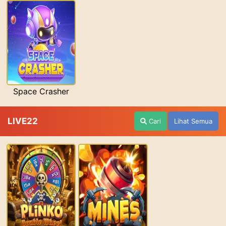
Space Crasher
LIVE22
Cari
Lihat Semua