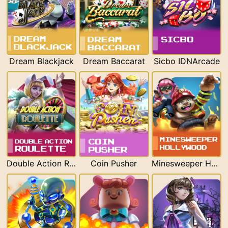
Dream Blackjack
Dream Baccarat
Sicbo IDNArcade
Double Action Roulette
Coin Pusher
Minesweeper Hollywood